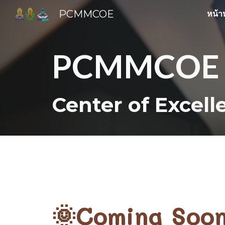
PCMMCOE
หน้า
Sk
PCMMCOE
Center of Excell
🌞Coming Soo