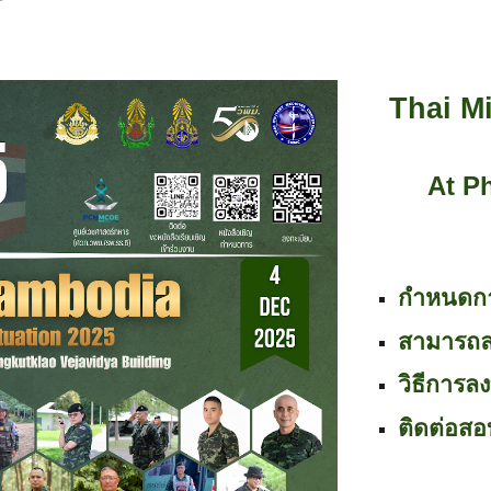
Thai M
At P
กำหนดกา
สามารถลง
วิธีการล
ติดต่อสอ